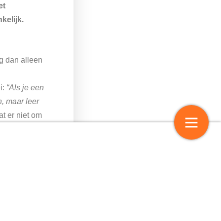
et
kelijk.
ig dan alleen
n
i:
“Als je een
, maar leer
t er niet om
n. Om ze te
 kan meedoen
Persoonlijke ontwikkeling en cult
e eenmaal is
dersteunen
en om lezen
8