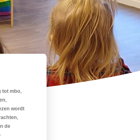
 tot mbo,
en,
lezen wordt
rachten,
an de
e