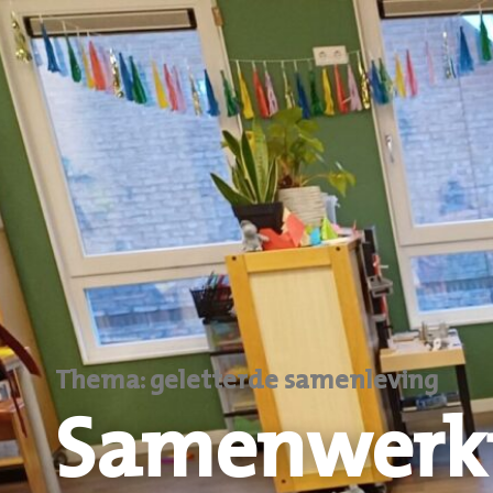
Thema: geletterde samenleving
Samenwerk