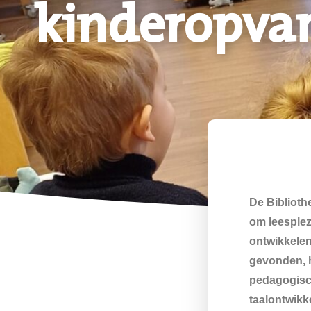
kinderopvan
De Biblioth
om leesplez
ontwikkelen
gevonden, h
pedagogisc
taalontwikk