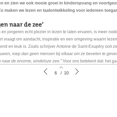
n en zien we ook mooie groei in kinderopvang en voortgez
Zo maken we lezen en taalontwikkeling voor iedereen toegan
en naar de zee’
en jongeren echt plezier in lezen te laten ervaren, is meer nod
t vraagt om aandacht, inspiratie en een omgeving waarin leze
end en leuk is. Zoals schrijver Antoine de Saint-Exupéry ooit ze
ouwen, roep dan geen mensen bij elkaar om ze bevelen te geven
 naar de enorme, eindeloze zee.”
Voor ons betekent dat: het gaa
vertellen dát ze moeten lezen, maar om ze nieuwsgierig te make
d en
Samenwerking met kinderopvang en
Iedereen
6
/
10
scholen
ken wat verhalen en boeken te bieden hebben. Als die interess
t de rest vaak vanzelf.
enwerkingen met het onderwijs fungeren we als partner. We on
 als leesbevorderaar. Ons doel hierbij is helder:
achten en pedagogisch medewerkers ondersteunen en inspirer
6
7