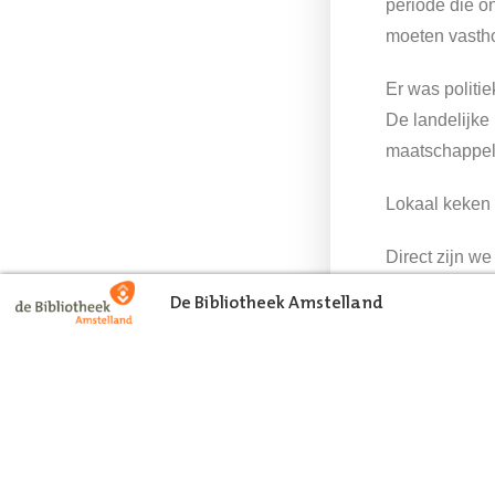
periode die o
moeten vasth
Er was politie
De landelijke
maatschappeli
Lokaal keken 
Direct zijn w
verhuisde naa
Voorpagina
De Bibliotheek Amstelland
k to index
magazine. Het
zonder moeili
Ouders en lee
de groei van 
In de zomer k
1