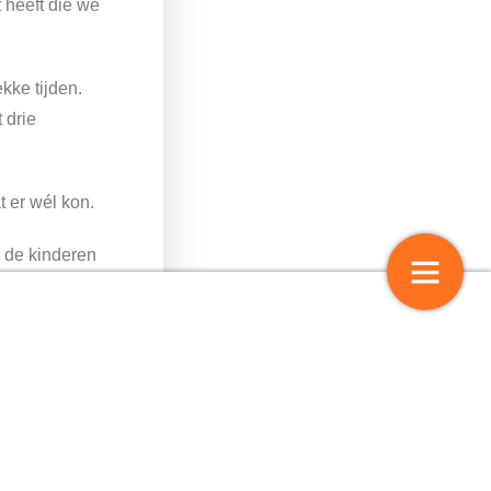
 heeft die we
kke tijden.
 drie
 er wél kon.
 de kinderen
n online
 veelbelovende maanden
Het Internationaal Voorleesfestiv
onaregels
 worden.
n tips. Door
 dit aanbod.
e bieb’. In al
4