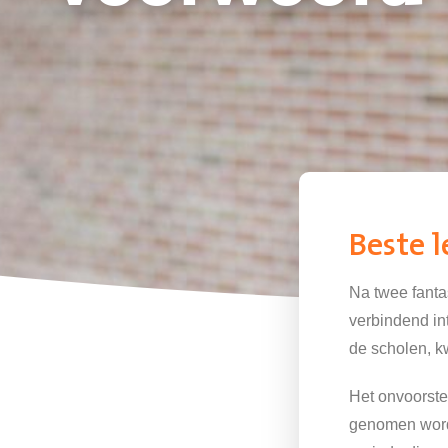
Beste l
Na twee fanta
verbindend in
de scholen, k
Het onvoorstel
genomen worde